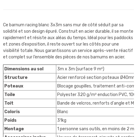
Ce barnum racing blanc 3x3m sans mur de côté séduit par sa
solidité et son design épuré. Construit en acier durable, il se monte
rapidement et résiste aux aléas du temps. Idéal pour les paddocks
et zones d’exposition, il reste ouvert sur les côtés pour une
visibilité totale. Nous garantissons un service après-vente réactif
et complet sur l’ensemble des pièces de nos barnums en acier.
Dimensions au sol
3m x 3m (surface 9 m²)
Structure
Acier renforcé section poteaux Ø40mm
Poteaux
Blocage goupilles, traitement anti-corro
Toile
Polyester 320 g/m² enduction PVC, 100
Toit
Bande de velcros, renforts d'angle et Mât
Coloris
Blanc
Poids
31kg
Montage
1 personne sans outils, en moins de 2 mi