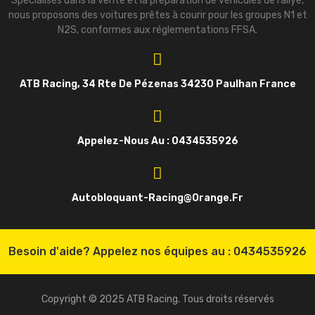
Spécialisés dans la vente et la préparation de véhicules de rallye,
nous proposons des voitures prêtes à courir pour les groupes N1 et
N2S, conformes aux réglementations FFSA.
ATB Racing, 34 Rte De Pézenas 34230 Paulhan France
Appelez-Nous Au : 0434535926
Autobloquant-Racing@orange.fr
Besoin d'aide? Appelez nos équipes au :
0434535926
Copyright © 2025 ATB Racing. Tous droits réservés