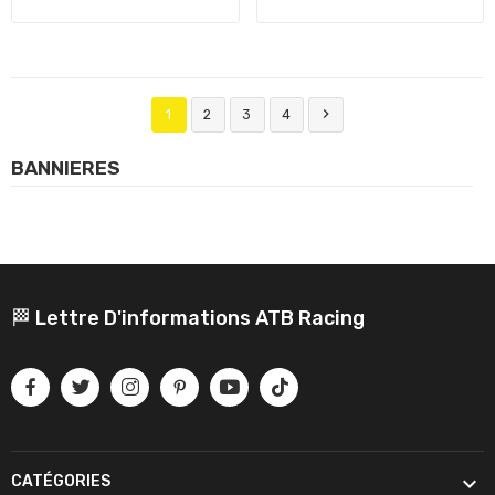

1
2
3
4
BANNIERES
🏁 Lettre D'informations ATB Racing

CATÉGORIES