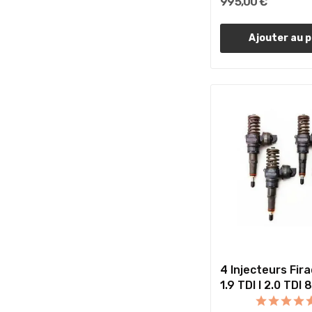
995,00 €
Ajouter au p
4 Injecteurs Fir
1.9 TDI I 2.0 TDI 8