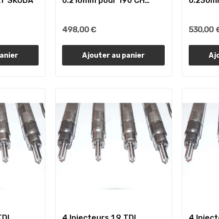
AT SKODA
0.216mm pour 190 CH
0.230m
AUDI...
AUDI...
498,00 €
530,00 
anier
Ajouter au panier
Aj
TDI
4 Injecteurs 1.9 TDI
4 Inject