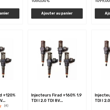
1 050,00 €
1 099,00
anier
Ajouter au panier
Aj
ad +120%
Injecteurs Firad +160% 1.9
Injecte
V...
TDI I 2.0 TDI 8V...
TDI I 2.0
(4)