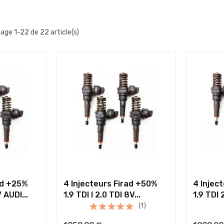
hage 1-22 de 22 article(s)
ad +25%
4 Injecteurs Firad +50%
4 Injec
 AUDI...
1.9 TDI I 2.0 TDI 8V...
1.9 TDI 
(1)