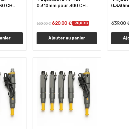
80 CH
0.310mm pour 300 CH
0.330m
AUDI...
AUDI...
620,00 €
639,00 
-30,00 €
650,00 €
anier
Ajouter au panier
Aj