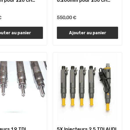
m pour 220 CH
0.260mm pour 250 CH
AUDI...
€
550,00 €
outer au panier
Ajouter au panier
eurs 1.9 TDI
5X Injecteurs 2.5 TDI AUDI