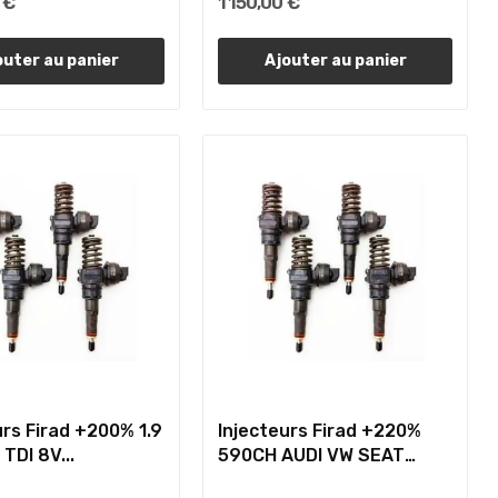
 €
1 150,00 €
outer au panier
Ajouter au panier
urs Firad +200% 1.9
Injecteurs Firad +220%
 TDI 8V...
590CH AUDI VW SEAT
SKODA