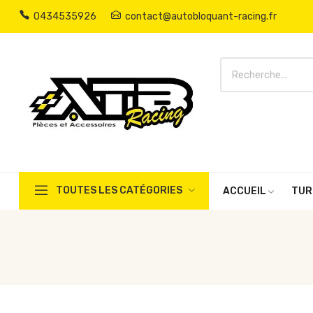
0434535926
contact@autobloquant-racing.fr
TOUTES LES CATÉGORIES
ACCUEIL
TUR