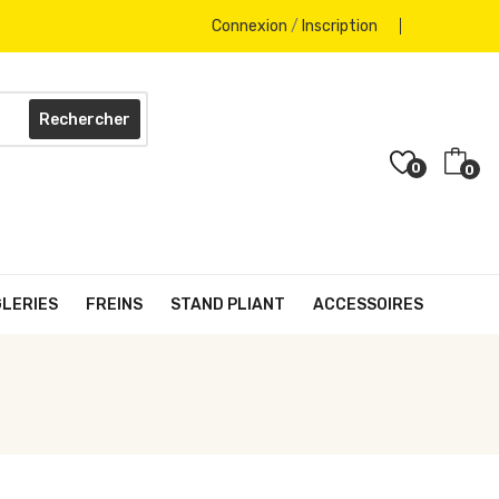
Connexion
/
Inscription
Rechercher
0
0
GLERIES
FREINS
STAND PLIANT
ACCESSOIRES