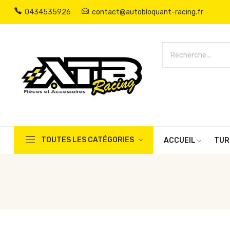
0434535926
contact@autobloquant-racing.fr
TOUTES LES CATÉGORIES
ACCUEIL
TUR