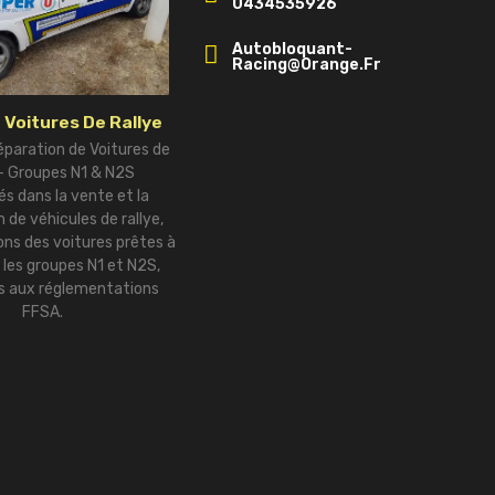
0434535926
Autobloquant-
Racing@orange.fr
 Voitures De Rallye
éparation de Voitures de
 – Groupes N1 & N2S
és dans la vente et la
 de véhicules de rallye,
ns des voitures prêtes à
r les groupes N1 et N2S,
 aux réglementations
FFSA.