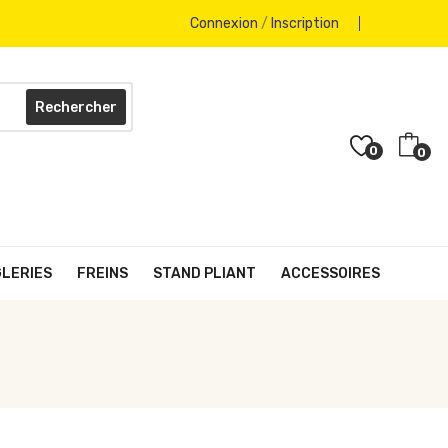
Connexion
/
Inscription
Rechercher
0
0
GLERIES
FREINS
STAND PLIANT
ACCESSOIRES