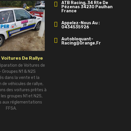
ATB Racing, 34 Rte De
Pézenas 34230 Paulhan
France
Appelez-Nous Au :
0434535926
Autobloquant-
Racing@orange.fr
 Voitures De Rallye
éparation de Voitures de
 – Groupes N1 & N2S
és dans la vente et la
 de véhicules de rallye,
ns des voitures prêtes à
r les groupes N1 et N2S,
 aux réglementations
FFSA.