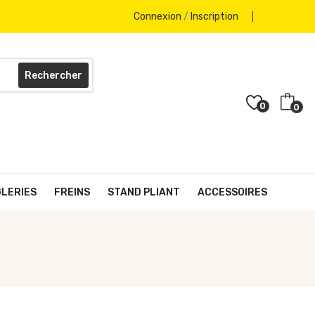
Connexion
/
Inscription
Rechercher
0
0
GLERIES
FREINS
STAND PLIANT
ACCESSOIRES