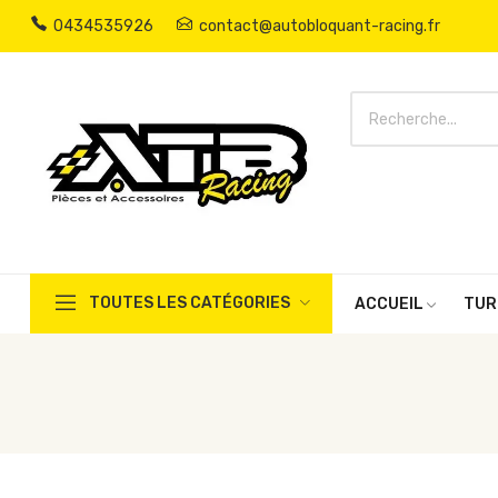
0434535926
contact@autobloquant-racing.fr
TOUTES LES CATÉGORIES
ACCUEIL
TUR