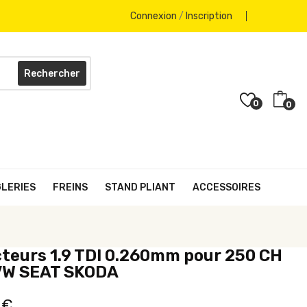
Connexion
/
Inscription
Rechercher
0
0
GLERIES
FREINS
STAND PLIANT
ACCESSOIRES
cteurs 1.9 TDI 0.260mm pour 250 CH
VW SEAT SKODA
 €