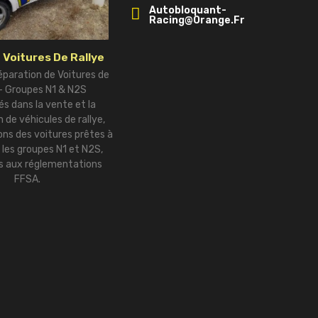
Autobloquant-
Racing@orange.fr
 Voitures De Rallye
éparation de Voitures de
 – Groupes N1 & N2S
és dans la vente et la
 de véhicules de rallye,
ns des voitures prêtes à
r les groupes N1 et N2S,
 aux réglementations
FFSA.