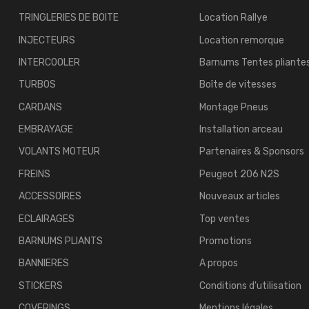
TRINGLERIES DE BOITE
Location Rallye
INJECTEURS
Location remorque
INTERCOOLER
Barnums Tentes pliante
TURBOS
Boîte de vitesses
CARDANS
Montage Pneus
EMBRAYAGE
Installation arceau
VOLANTS MOTEUR
Partenaires & Sponsors
FREINS
Peugeot 206 N2S
ACCESSOIRES
Nouveaux articles
ECLAIRAGES
Top ventes
BARNUMS PLIANTS
Promotions
BANNIERES
A propos
STICKERS
Conditions d'utilisation
COVERINGS
Mentions légales