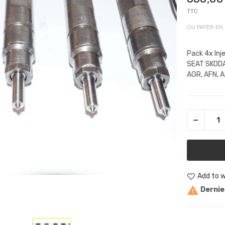
TTC
OU PAYER EN
Pack 4x Inj
SEAT SKODA 
AGR, AFN, AS
Add to w

Dernier