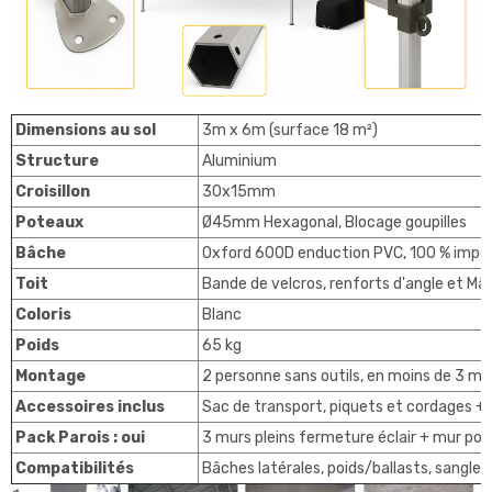
Dimensions au sol
3m x 6m (surface 18 m²)
Structure
Aluminium
Croisillon
30x15mm
Poteaux
Ø45mm Hexagonal, Blocage goupilles
Bâche
Oxford 600D enduction PVC, 100 % impe
Toit
Bande de velcros, renforts d'angle et Mât
Coloris
Blanc
Poids
65 kg
Montage
2 personne sans outils, en moins de 3 mi
Accessoires inclus
Sac de transport, piquets et cordages + 4
Pack Parois : oui
3 murs pleins fermeture éclair + mur por
Compatibilités
Bâches latérales, poids/ballasts, sangle