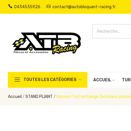
0434535926
contact@autobloquant-racing.fr
TOUTES LES CATÉGORIES
ACCUEIL
TUR
Accueil
STAND PLIANT
Barnum Toit rechange 3x6 blanc polye