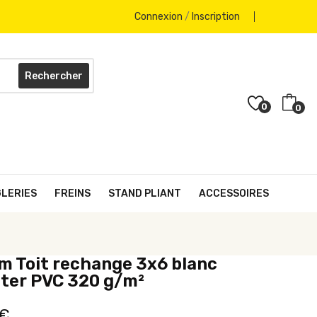
Connexion
/
Inscription
Rechercher
0
0
GLERIES
FREINS
STAND PLIANT
ACCESSOIRES
m Toit rechange 3x6 blanc
ter PVC 320 g/m²
 €