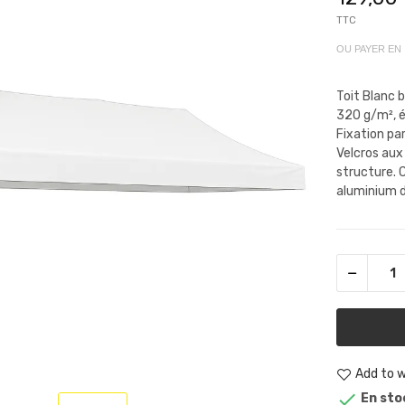
TTC
OU PAYER EN
Toit Blanc 
320 g/m², é
Fixation par
Velcros aux
structure. 
aluminium d
Add to w

En sto