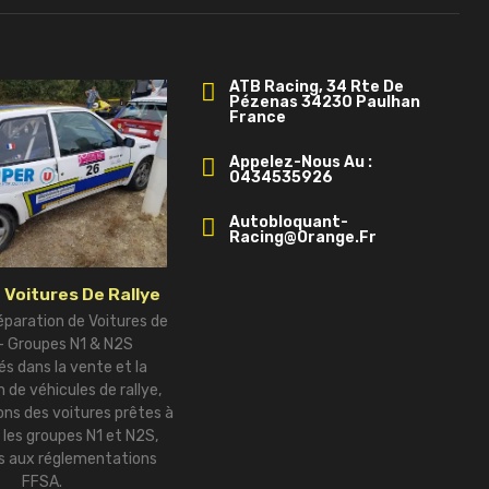
ATB Racing, 34 Rte De
Pézenas 34230 Paulhan
France
Appelez-Nous Au :
0434535926
Autobloquant-
Racing@orange.fr
 Voitures De Rallye
éparation de Voitures de
 – Groupes N1 & N2S
és dans la vente et la
 de véhicules de rallye,
ns des voitures prêtes à
r les groupes N1 et N2S,
 aux réglementations
FFSA.