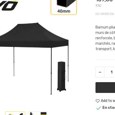
TTC
OU PAYER EN
Barnum plian
murs de côt
renforcée, 
marchés, ra
transport, k
Add to w

En sto