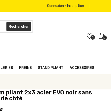
Connexion
/
Inscription
Rechercher
0
0
GLERIES
FREINS
STAND PLIANT
ACCESSOIRES
 pliant 2x3 acier EVO noir sans
 de côté
 €