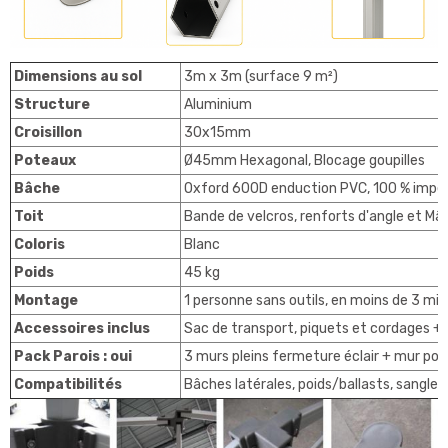
Dimensions au sol
3m x 3m (surface 9 m²)
Structure
Aluminium
Croisillon
30x15mm
Poteaux
Ø45mm Hexagonal, Blocage goupilles
Bâche
Oxford 600D enduction PVC, 100 % impe
Toit
Bande de velcros, renforts d'angle et Mât
Coloris
Blanc
Poids
45 kg
Montage
1 personne sans outils, en moins de 3 mi
Accessoires inclus
Sac de transport, piquets et cordages + 4
Pack Parois : oui
3 murs pleins fermeture éclair + mur por
Compatibilités
Bâches latérales, poids/ballasts, sangle