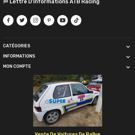
🏁 Lettre D'informations ATB Racing

CATÉGORIES

INFORMATIONS

MON COMPTE
Vente De Voitures De Rallye