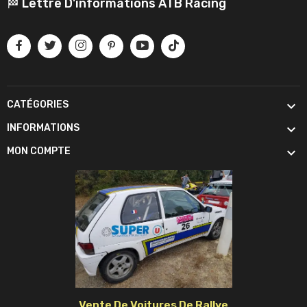
🏁 Lettre D'informations ATB Racing

CATÉGORIES

INFORMATIONS

MON COMPTE
Vente De Voitures De Rallye