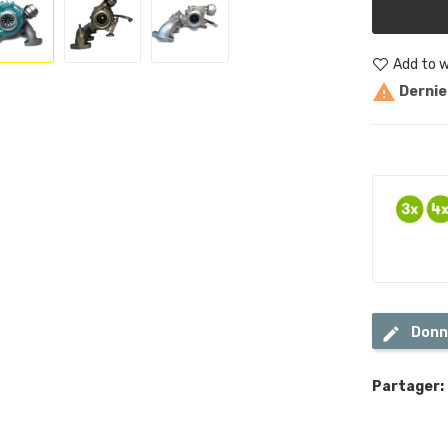
Add to w

Dernier
Donn
Partager: