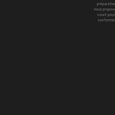
préparation
nous proposo
courir pou
conformes