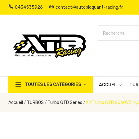
0434535926
contact@autobloquant-racing.fr
TOUTES LES CATÉGORIES
ACCUEIL
TUR
Accueil
TURBOS
Turbo GTD Series
Kit Turbo GTD 2060VZ Hybr