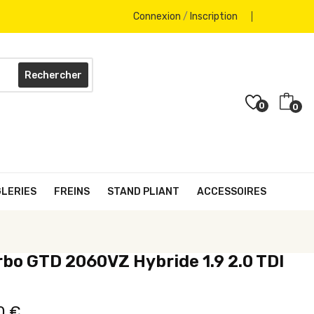
Connexion
/
Inscription
Rechercher
0
0
GLERIES
FREINS
STAND PLIANT
ACCESSOIRES
rbo GTD 2060VZ Hybride 1.9 2.0 TDI
0 €