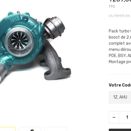
TTC
OU PAYER EN
Pack turbo
boost de 2.
complet ave
menu déroul
PDE, BSY, A
Montage prép
Votre Code