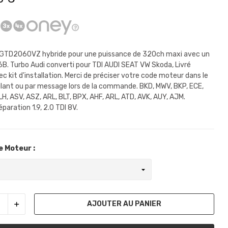
 GTD2060VZ hybride pour une puissance de 320ch maxi avec un
6B. Turbo Audi converti pour TDI AUDI SEAT VW Skoda, Livré
c kit d'installation. Merci de préciser votre code moteur dans le
ant ou par message lors de la commande. BKD, MWV, BKP, ECE,
LH, ASV, ASZ, ARL, BLT, BPX, AHF, ARL, ATD, AVK, AUY, AJM.
aration 1.9, 2.0 TDI 8V.
 Moteur :
AJOUTER AU PANIER