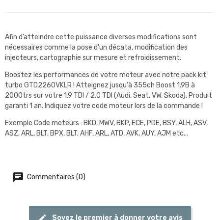
Afin d’atteindre cette puissance diverses modifications sont
nécessaires comme la pose d'un décata, modification des
injecteurs, cartographie sur mesure et refroidissement.
Boostez les performances de votre moteur avec notre pack kit
turbo GTD2260VKLR ! Atteignez jusqu'à 355ch Boost 1.9B à
2000trs sur votre 1.9 TDI / 2.0 TDI (Audi, Seat, VW, Skoda). Produit
garanti 1 an. Indiquez votre code moteur lors de la commande !
Exemple Code moteurs : BKD, MWV, BKP, ECE, PDE, BSY, ALH, ASV,
ASZ, ARL, BLT, BPX, BLT, AHF, ARL, ATD, AVK, AUY, AJM etc...
Commentaires (0)
Soyez le premier à donner votre avis