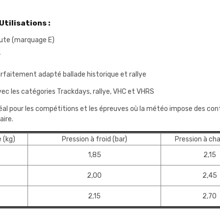
tilisations :
ute (marquage E)
T
rfaitement adapté ballade historique et rallye
ec les catégories Trackdays, rallye, VHC et VHRS
déal pour les compétitions et les épreuves où la météo impose des con
ire.
e (kg)
Pression à froid (bar)
Pression à cha
1,85
2,15
2,00
2,45
2,15
2,70