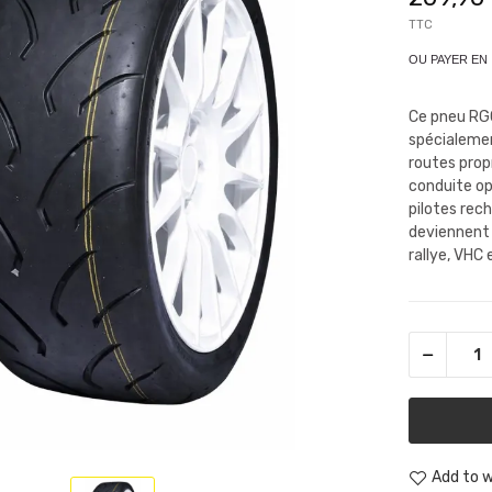
TTC
OU PAYER EN
Ce pneu RG
spécialemen
routes propr
conduite opt
pilotes rec
deviennent 
rallye, VHC 
Add to w