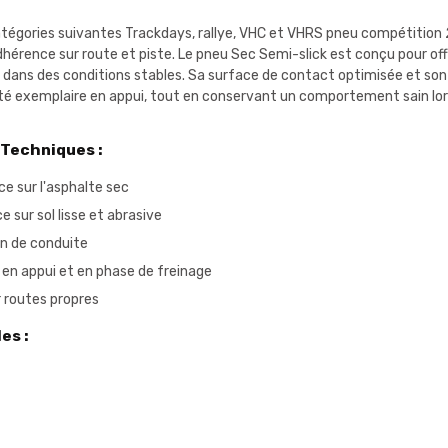
tégories suivantes Trackdays, rallye, VHC et VHRS pneu compétitio
adhérence sur route et piste. Le pneu Sec Semi-slick est conçu pour o
ans des conditions stables. Sa surface de contact optimisée et son 
ité exemplaire en appui, tout en conservant un comportement sain lor
 Techniques :
e sur l'asphalte sec
 sur sol lisse et abrasive
on de conduite
é en appui et en phase de freinage
r routes propres
es :