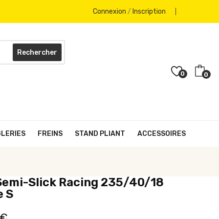
Connexion
/
Inscription
Rechercher
0
0
GLERIES
FREINS
STAND PLIANT
ACCESSOIRES
Semi-Slick Racing 235/40/18
e S
 €