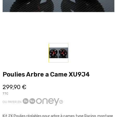
Poulies Arbre a Came XU9J4
299,90 €
TTC
OU PAYER EN
Kit 2X Poulies réglables pour arbre à cames type Racing, montage