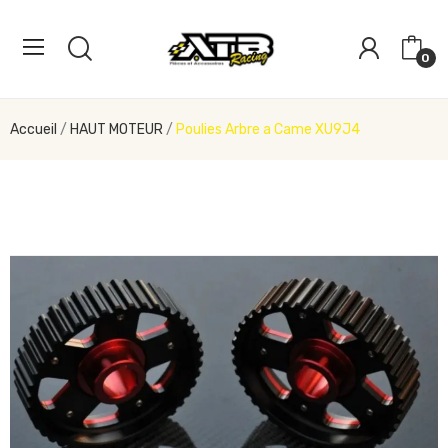
0
Accueil
HAUT MOTEUR
Poulies Arbre a Came XU9J4