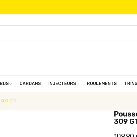
BOS
CARDANS
INJECTEURS
ROULEMENTS
TRIN
 309 GTI
Pousso
309 G
109,90