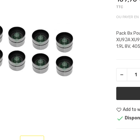
TTC
OU PAYER EN
Pack 8x Po
XU9JA XU9J
1.9L 8V, 405
Add to w

Dispon