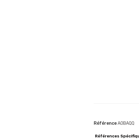
Référence
A0BAQQ
Références Spécifiq