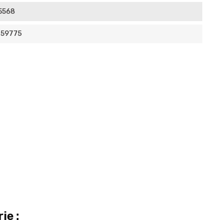
5568
59775
ie :