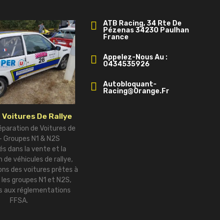
ATB Racing, 34 Rte De
Pézenas 34230 Paulhan
France
Appelez-Nous Au :
0434535926
Autobloquant-
Racing@orange.fr
 Voitures De Rallye
éparation de Voitures de
 – Groupes N1 & N2S
és dans la vente et la
 de véhicules de rallye,
ns des voitures prêtes à
r les groupes N1 et N2S,
 aux réglementations
FFSA.