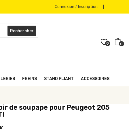
Connexion
/
Inscription
Rechercher
0
0
GLERIES
FREINS
STAND PLIANT
ACCESSOIRES
ir de soupape pour Peugeot 205
TI
 €