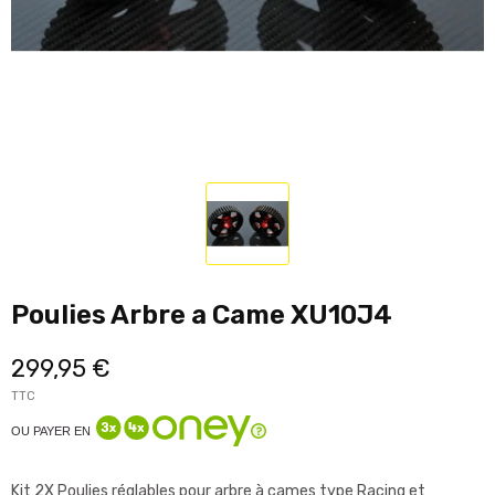
Poulies Arbre a Came XU10J4
299,95 €
TTC
OU PAYER EN
Kit 2X Poulies réglables pour arbre à cames type Racing et