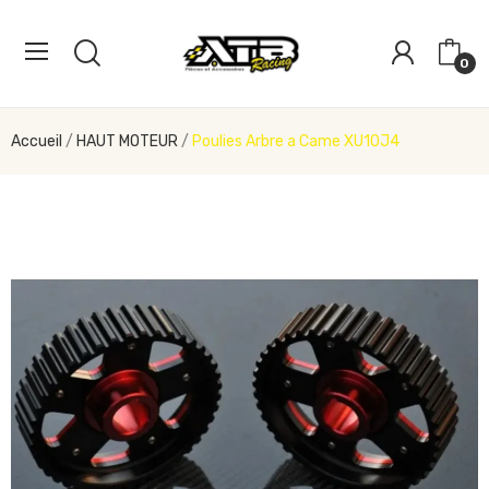
0
Accueil
HAUT MOTEUR
Poulies Arbre a Came XU10J4