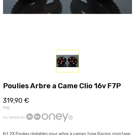
Poulies Arbre a Came Clio 16v F7P
319,90 €
TTC
OU PAYER EN
Kit 2X Poulies réglables pour arbre à cames type Racing, montage