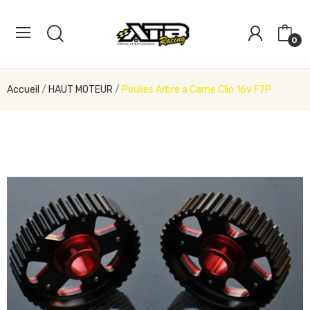
0
Accueil
HAUT MOTEUR
Poulies Arbre a Came Clio 16v F7P