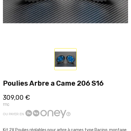
Poulies Arbre a Came 206 S16
309,00 €
TTC
OU PAYER EN
Kit 2X Poulies réglables pour arbre à cames type Racing, montage