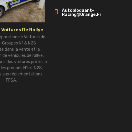
Autobloquant-
Racing@orange.fr
 Voitures De Rallye
éparation de Voitures de
 – Groupes N1 & N2S
és dans la vente et la
 de véhicules de rallye,
ns des voitures prêtes à
r les groupes N1 et N2S,
 aux réglementations
FFSA.