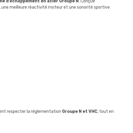
gne d’échappement en acier Groupe N
. Conçue
sé, une meilleure réactivité moteur et une sonorité sportive
ent respecter la réglementation
Groupe N et VHC
, tout en