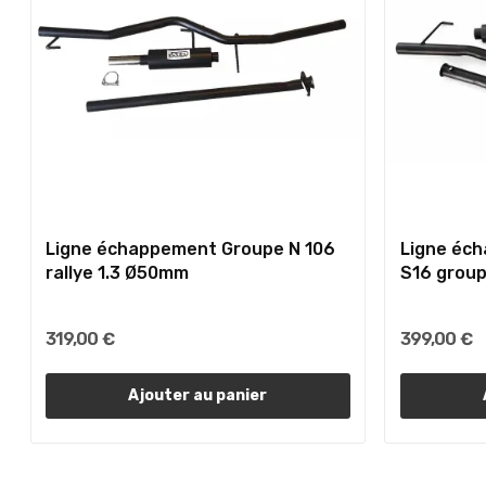
Ligne échappement Groupe N 106
Ligne éc
rallye 1.3 Ø50mm
S16 grou
319,00 €
399,00 €
Ajouter au panier