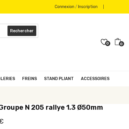
Connexion
/
Inscription
Rechercher
0
0
GLERIES
FREINS
STAND PLIANT
ACCESSOIRES
Groupe N 205 rallye 1.3 Ø50mm
 €