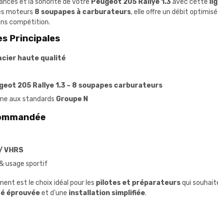
ances et la sonorité de votre
Peugeot 205 Rallye 1.3
avec cette
li
les moteurs
8 soupapes à carburateurs
, elle offre un débit optimi
ons compétition.
s Principales
acier haute qualité
geot 205 Rallye 1.3 – 8 soupapes carburateurs
me aux standards
Groupe N
ecommandée
/ VHRS
& usage sportif
ent est le choix idéal pour les
pilotes et préparateurs
qui souhait
ité éprouvée
et d’une
installation simplifiée
.