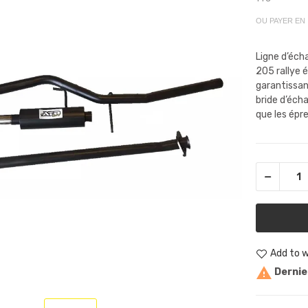
OU PAYER EN
Ligne d’éch
205 rallye 
garantissan
bride d’écha
que les épr
Add to w

Dernier