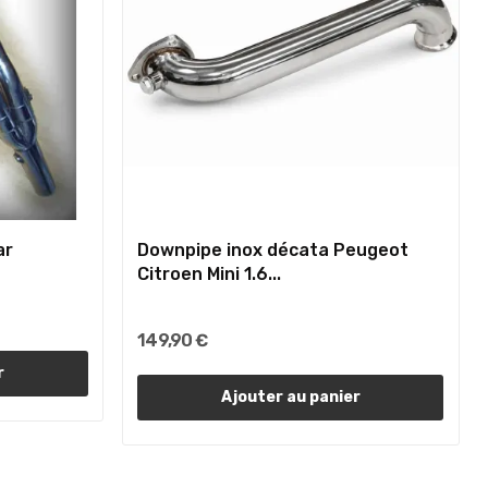
ar
Downpipe inox décata Peugeot
Citroen Mini 1.6...
149,90 €
r
Ajouter au panier