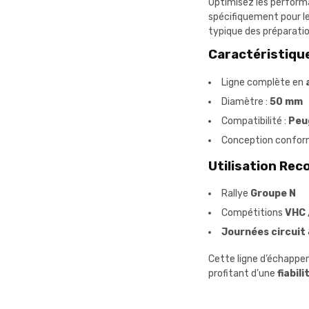
Optimisez les perform
spécifiquement pour 
typique des préparati
Caractéristique
Ligne complète en
Diamètre :
50 mm
Compatibilité :
Peu
Conception confor
Utilisation R
Rallye
Groupe N
Compétitions
VHC 
Journées circuit
Cette ligne d’échappem
profitant d’une
fiabil