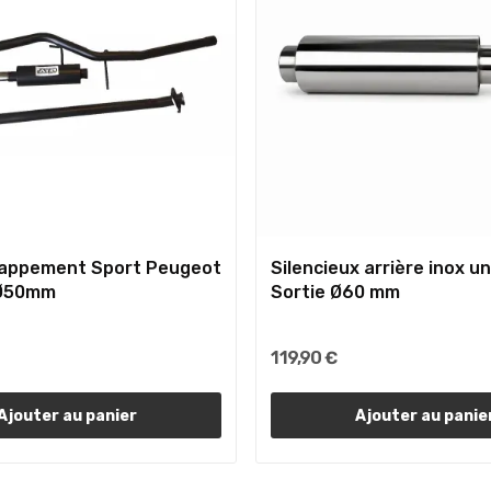
happement Sport Peugeot
Silencieux arrière inox un
 Ø50mm
Sortie Ø60 mm
119,90 €
Ajouter au panier
Ajouter au panie