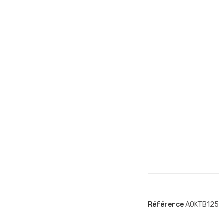
Référence
A0KTB125