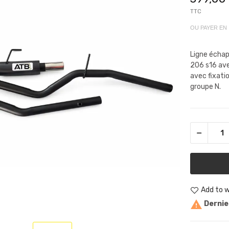
TTC
OU PAYER EN
Ligne échap
206 s16 av
avec fixatio
groupe N.
Add to w

Dernier