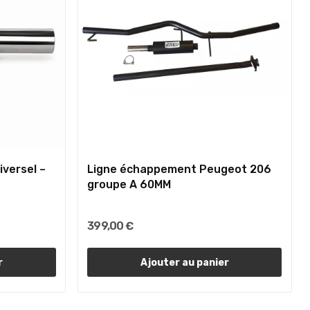
iversel –
Ligne échappement Peugeot 206
groupe A 60MM
399,00 €
r
Ajouter au panier