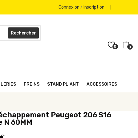
Connexion
/
Inscription
Rechercher
0
0
GLERIES
FREINS
STAND PLIANT
ACCESSOIRES
 échappement Peugeot 206 S16
e N 60MM
 €