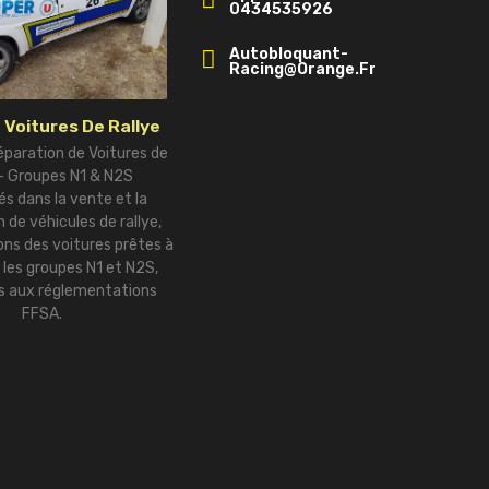
0434535926
Autobloquant-
Racing@orange.fr
 Voitures De Rallye
éparation de Voitures de
 – Groupes N1 & N2S
és dans la vente et la
 de véhicules de rallye,
ns des voitures prêtes à
r les groupes N1 et N2S,
 aux réglementations
FFSA.