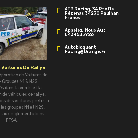
ATB Racing, 34 Rte De
Pézenas 34230 Paulhan
France
Appelez-Nous Au :
0434535926
Autobloquant-
Racing@orange.fr
 Voitures De Rallye
éparation de Voitures de
 – Groupes N1 & N2S
és dans la vente et la
 de véhicules de rallye,
ns des voitures prêtes à
r les groupes N1 et N2S,
 aux réglementations
FFSA.