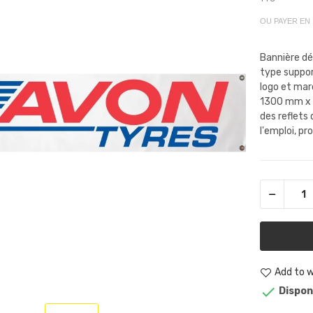
OU PAYER EN
Bannière dé
type suppor
logo et mar
1300 mm x 
des reflets
l'emploi, pr
Add to w

Dispon