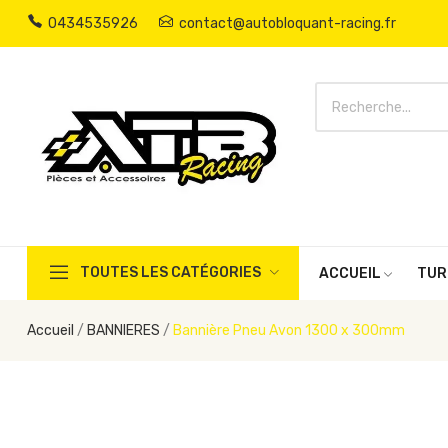
0434535926
contact@autobloquant-racing.fr
TOUTES LES CATÉGORIES
ACCUEIL
TUR
Accueil
BANNIERES
Bannière Pneu Avon 1300 x 300mm