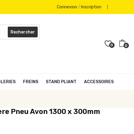
Connexion
/
Inscription
Rechercher
0
0
GLERIES
FREINS
STAND PLIANT
ACCESSOIRES
ère Pneu Avon 1300 x 300mm