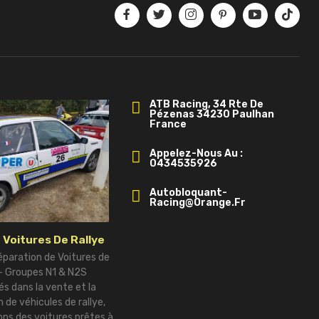
ATB Racing, 34 Rte De
Pézenas 34230 Paulhan
France
Appelez-Nous Au :
0434535926
Autobloquant-
Racing@orange.fr
 Voitures De Rallye
éparation de Voitures de
 – Groupes N1 & N2S
és dans la vente et la
 de véhicules de rallye,
ns des voitures prêtes à