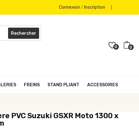
Connexion
/
Inscription
Rechercher
0
0
GLERIES
FREINS
STAND PLIANT
ACCESSOIRES
re PVC Suzuki GSXR Moto 1300 x
m