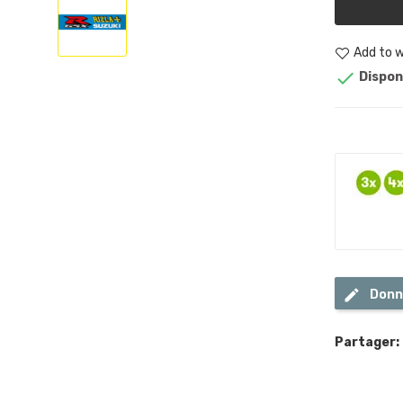
Add to w

Dispon
Donn
Partager: