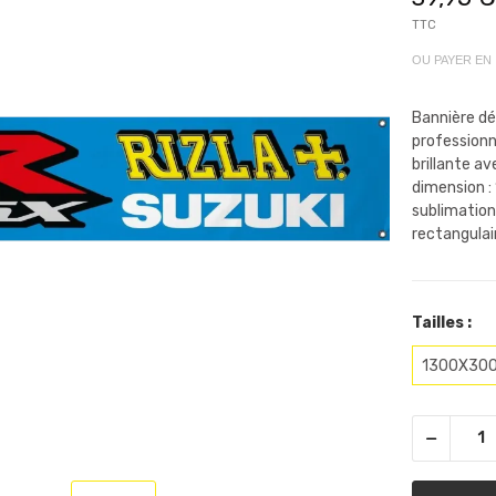
TTC
OU PAYER EN
Bannière dé
professionn
brillante a
dimension :
sublimation
rectangulair
Tailles :
1300X30