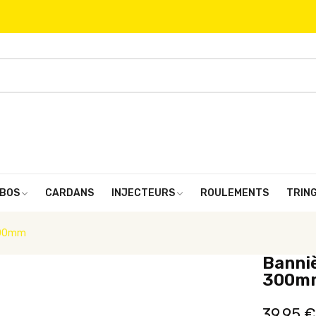
BOS
CARDANS
INJECTEURS
ROULEMENTS
TRIN
300mm
Banniè
300m
39,95 €