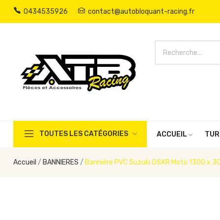
0434535926
contact@autobloquant-racing.fr
TOUTES LES CATÉGORIES
ACCUEIL
TUR
Accueil
BANNIERES
Bannière PVC Suzuki GSXR Moto 1300 x 