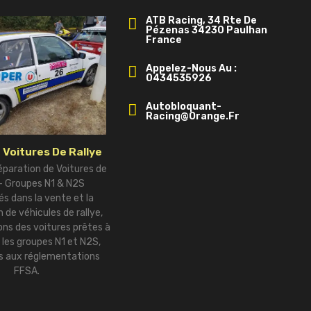
ATB Racing, 34 Rte De
Pézenas 34230 Paulhan
France
Appelez-Nous Au :
0434535926
Autobloquant-
Racing@orange.fr
 Voitures De Rallye
éparation de Voitures de
 – Groupes N1 & N2S
és dans la vente et la
 de véhicules de rallye,
ns des voitures prêtes à
r les groupes N1 et N2S,
 aux réglementations
FFSA.