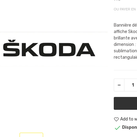
OU PAYER EN
Bannière dé
affiche Sko
brillante a
dimension 
sublimation
rectangulair
Add to w

Dispon