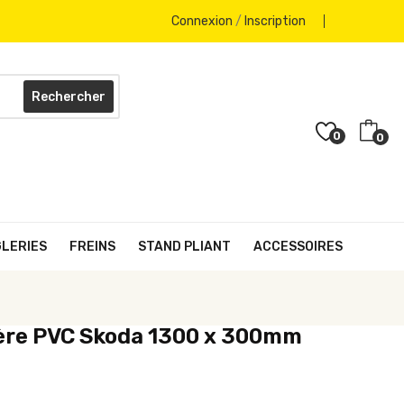
Connexion
/
Inscription
Rechercher
0
0
GLERIES
FREINS
STAND PLIANT
ACCESSOIRES
ère PVC Skoda 1300 x 300mm