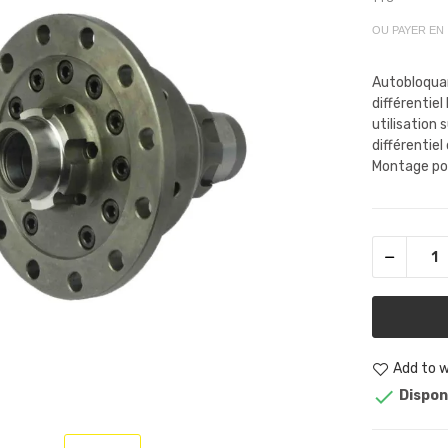
OU PAYER EN
Autobloquan
différentie
utilisation 
différentiel
Montage pos
Add to w

Dispon