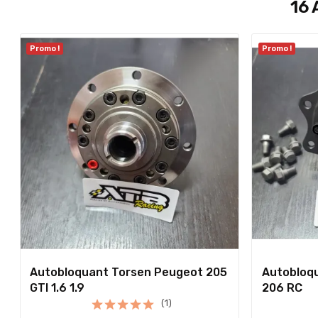
16 
Promo !
Promo !
Autobloquant Torsen Peugeot 205
Autobloqu
GTI 1.6 1.9
206 RC
(1)