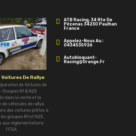
ATB Racing, 34 Rte De
Pézenas 34230 Paulhan
France
Appelez-Nous Au :
0434535926
Autobloquant-
Racing@orange.fr
 Voitures De Rallye
éparation de Voitures de
 – Groupes N1 & N2S
és dans la vente et la
 de véhicules de rallye,
ns des voitures prêtes à
r les groupes N1 et N2S,
 aux réglementations
FFSA.