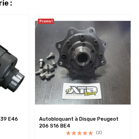
ie :
Promo !
E39 E46
Autobloquant à Disque Peugeot
206 S16 BE4
(2)