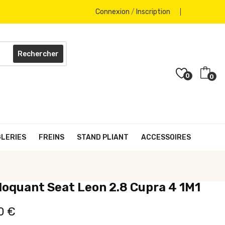
Connexion
/
Inscription
Rechercher
0
0
GLERIES
FREINS
STAND PLIANT
ACCESSOIRES
oquant Seat Leon 2.8 Cupra 4 1M1
0 €