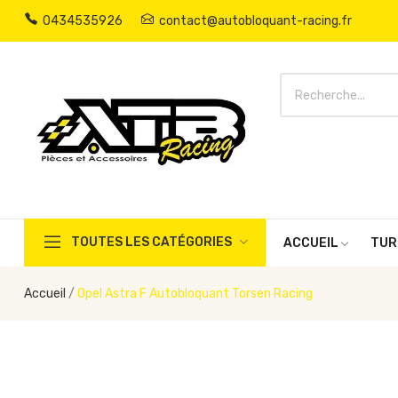
0434535926
contact@autobloquant-racing.fr
TOUTES LES CATÉGORIES
ACCUEIL
TUR
Accueil
Opel Astra F Autobloquant Torsen Racing