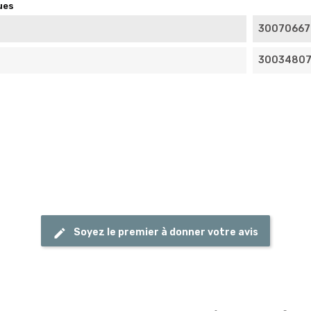
ues
30070667
3003480
Soyez le premier à donner votre avis