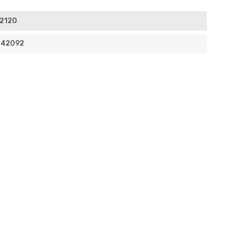
2120
742092