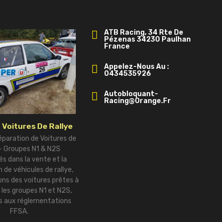
ATB Racing, 34 Rte De
Pézenas 34230 Paulhan
France
Appelez-Nous Au :
0434535926
Autobloquant-
Racing@orange.fr
 Voitures De Rallye
éparation de Voitures de
 – Groupes N1 & N2S
és dans la vente et la
 de véhicules de rallye,
ns des voitures prêtes à
r les groupes N1 et N2S,
 aux réglementations
FFSA.