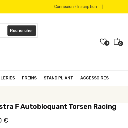
Connexion
/
Inscription
Rechercher
0
0
GLERIES
FREINS
STAND PLIANT
ACCESSOIRES
stra F Autobloquant Torsen Racing
0 €