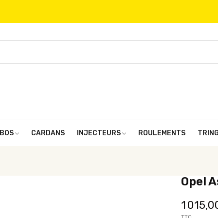
BOS
CARDANS
INJECTEURS
ROULEMENTS
TRIN
Opel A
1 015,0
TTC