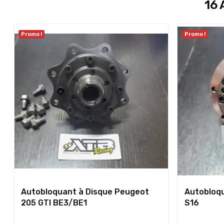
16 
Promo !
Promo !
Autobloquant à Disque Peugeot
Autobloq
205 GTI BE3/BE1
S16