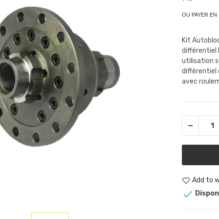
OU PAYER EN
Kit Autoblo
différentie
utilisation 
différentie
avec roulem
Add to w

Dispon