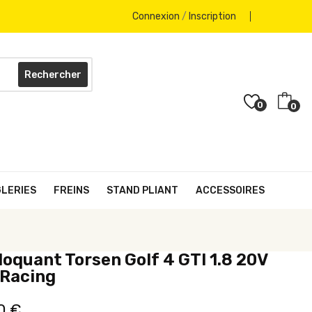
Connexion
/
Inscription
Rechercher
0
0
GLERIES
FREINS
STAND PLIANT
ACCESSOIRES
oquant Torsen Golf 4 GTI 1.8 20V
 Racing
0 €