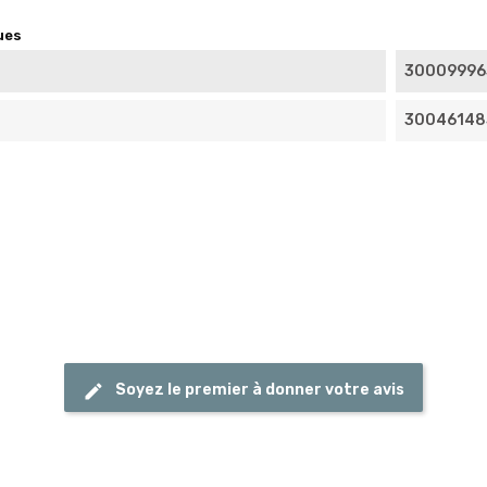
ues
30009996
30046148
Soyez le premier à donner votre avis