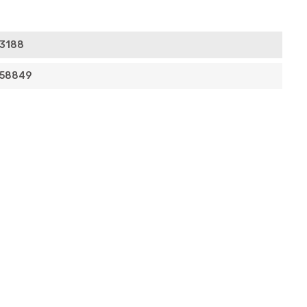
3188
58849