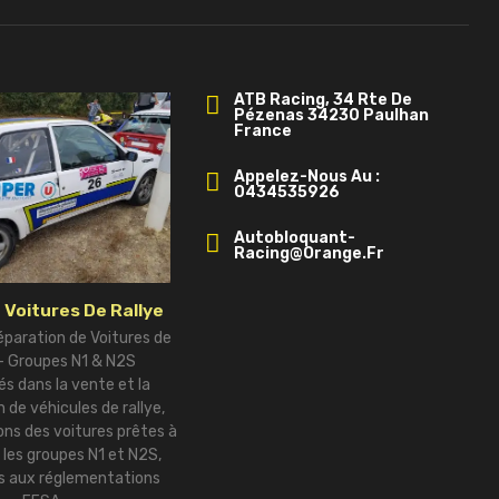
ATB Racing, 34 Rte De
Pézenas 34230 Paulhan
France
Appelez-Nous Au :
0434535926
Autobloquant-
Racing@orange.fr
 Voitures De Rallye
éparation de Voitures de
 – Groupes N1 & N2S
és dans la vente et la
 de véhicules de rallye,
ns des voitures prêtes à
r les groupes N1 et N2S,
 aux réglementations