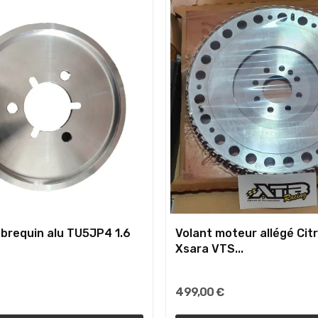
lebrequin alu TU5JP4 1.6
Volant moteur allégé Cit
Xsara VTS...
499,00 €