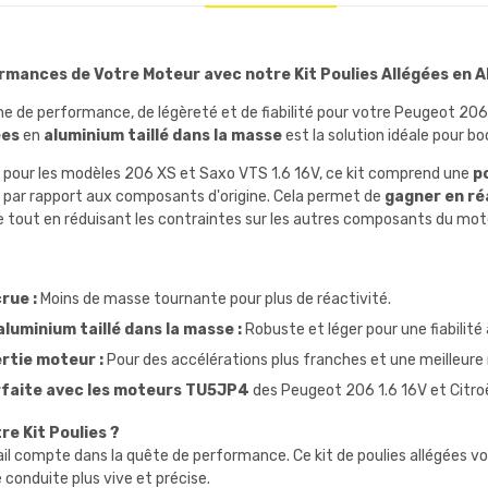
rmances de Votre Moteur avec notre Kit Poulies Allégées en A
he de performance, de légèreté et de fiabilité pour votre Peugeot 20
ées
en
aluminium taillé dans la masse
est la solution idéale pour
pour les modèles 206 XS et Saxo VTS 1.6 16V, ce kit comprend une
p
s par rapport aux composants d'origine. Cela permet de
gagner en ré
e tout en réduisant les contraintes sur les autres composants du mot
rue :
Moins de masse tournante pour plus de réactivité.
luminium taillé dans la masse :
Robuste et léger pour une fiabilité
ertie moteur :
Pour des accélérations plus franches et une meilleure 
rfaite avec les moteurs TU5JP4
des Peugeot 206 1.6 16V et Citro
re Kit Poulies ?
l compte dans la quête de performance. Ce kit de poulies allégées vous
 conduite plus vive et précise.