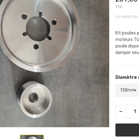
TTC
OU PAYER EN
Kit poulies
moteurs TU
poulie disp
damper seul
Diamètre :