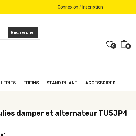
Connexion
/
Inscription
Rechercher
0
0
GLERIES
FREINS
STAND PLIANT
ACCESSOIRES
ulies damper et alternateur TU5JP4
v
 €