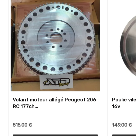
Volant moteur allégé Peugeot 206
Poulie vi
RC 177ch...
16v
515,00 €
149,00 €