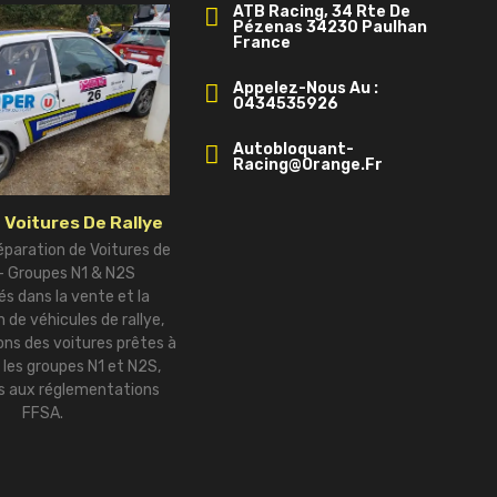
ATB Racing, 34 Rte De
Pézenas 34230 Paulhan
France
Appelez-Nous Au :
0434535926
Autobloquant-
Racing@orange.fr
 Voitures De Rallye
éparation de Voitures de
 – Groupes N1 & N2S
és dans la vente et la
 de véhicules de rallye,
ns des voitures prêtes à
r les groupes N1 et N2S,
 aux réglementations
FFSA.