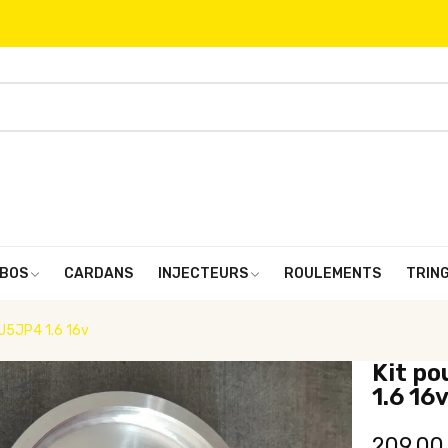
BOS
CARDANS
INJECTEURS
ROULEMENTS
TRIN
TU5JP4 1.6 16v
Kit po
1.6 16
209,00