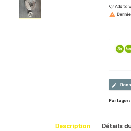
Add to w

Dernier
Donn
Partager:
Description
Détails d