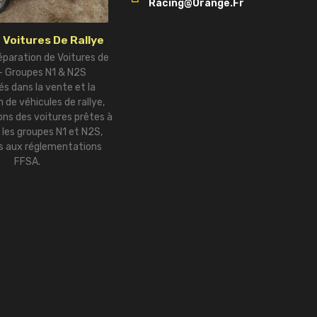
Racing@orange.fr
 Voitures De Rallye
éparation de Voitures de
 – Groupes N1 & N2S
és dans la vente et la
 de véhicules de rallye,
ns des voitures prêtes à
r les groupes N1 et N2S,
 aux réglementations
FFSA.