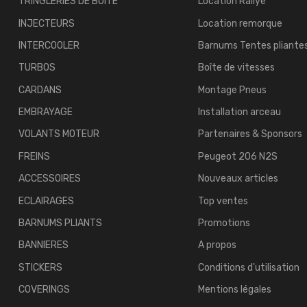
TRINGLERIES DE BOITE
Location Rallye
INJECTEURS
Location remorque
INTERCOOLER
Barnums Tentes pliante
TURBOS
Boîte de vitesses
CARDANS
Montage Pneus
EMBRAYAGE
Installation arceau
VOLANTS MOTEUR
Partenaires & Sponsors
FREINS
Peugeot 206 N2S
ACCESSOIRES
Nouveaux articles
ECLAIRAGES
Top ventes
BARNUMS PLIANTS
Promotions
BANNIERES
A propos
STICKERS
Conditions d'utilisation
COVERINGS
Mentions légales