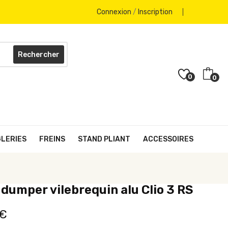
Connexion
/
Inscription
Rechercher
0
0
GLERIES
FREINS
STAND PLIANT
ACCESSOIRES
 dumper vilebrequin alu Clio 3 RS
 €