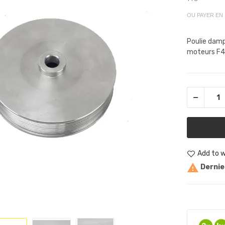
OU PAYER EN
Poulie damp
moteurs F4
Add to w

Dernier