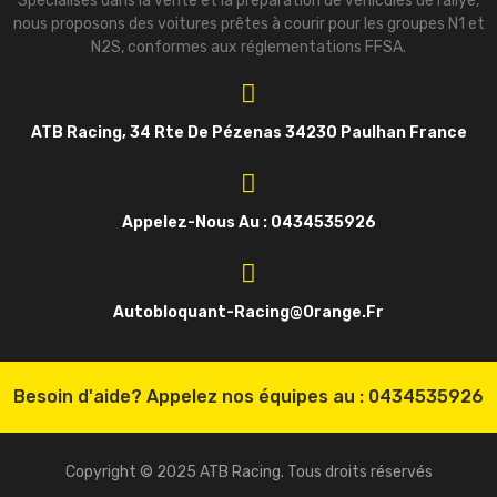
Spécialisés dans la vente et la préparation de véhicules de rallye,
nous proposons des voitures prêtes à courir pour les groupes N1 et
N2S, conformes aux réglementations FFSA.
ATB Racing, 34 Rte De Pézenas 34230 Paulhan France
Appelez-Nous Au : 0434535926
Autobloquant-Racing@orange.fr
Besoin d'aide? Appelez nos équipes au :
0434535926
Copyright © 2025 ATB Racing. Tous droits réservés