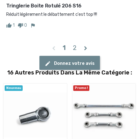
Tringlerie Boite Rotulé 206 S16
Réduit légèrement le débattement c'est top !!!!
1
0
1
2
chevron_left
chevron_right
Donnez votre avis
16 Autres Produits Dans La Même Catégorie :
Nouveau
Promo !