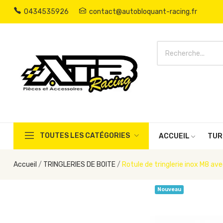
0434535926
contact@autobloquant-racing.fr
TOUTES LES CATÉGORIES
ACCUEIL
TUR
Accueil
TRINGLERIES DE BOITE
Rotule de tringlerie inox M8 av
Nouveau