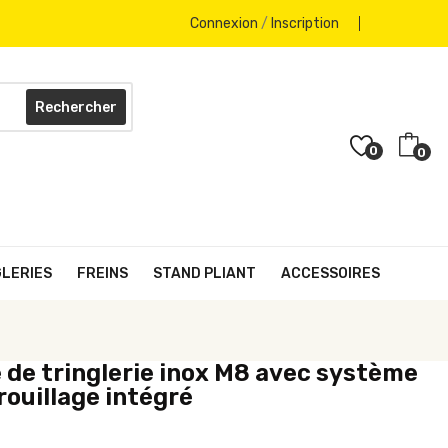
Connexion
/
Inscription
Rechercher
0
0
GLERIES
FREINS
STAND PLIANT
ACCESSOIRES
 de tringlerie inox M8 avec système
rouillage intégré