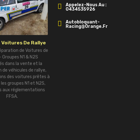
Appelez-Nous Au :
0434535926
Autobloquant-
Racing@orange.fr
 Voitures De Rallye
éparation de Voitures de
 – Groupes N1 & N2S
és dans la vente et la
 de véhicules de rallye,
ns des voitures prêtes à
r les groupes N1 et N2S,
 aux réglementations
FFSA.