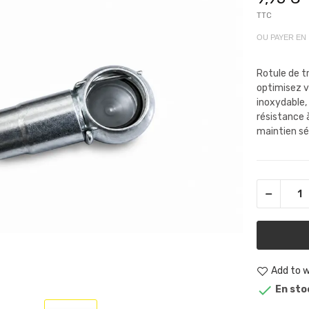
TTC
OU PAYER EN
Rotule de tr
optimisez v
inoxydable,
résistance à
maintien sé
Add to w

En sto