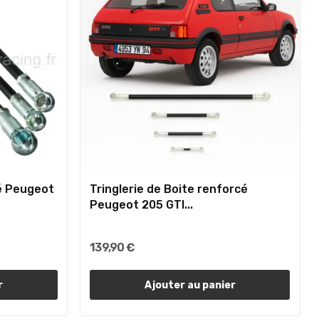
lé Peugeot
Tringlerie de Boite renforcé
Peugeot 205 GTI...
139,90 €
r
Ajouter au panier