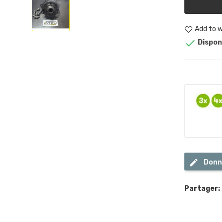
Add to w

Dispon
Donn
Partager: