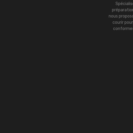
Spécialis
préparation
nous proposo
courir pou
conformes