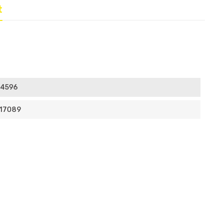
t
4596
17089