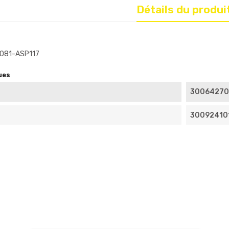
Détails du produi
081-ASP117
ues
30064270
30092410