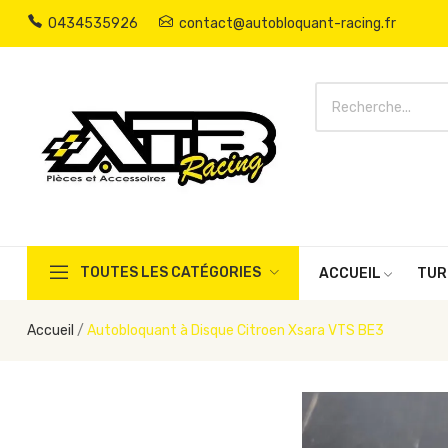
0434535926
contact@autobloquant-racing.fr
TOUTES LES CATÉGORIES
ACCUEIL
TUR
Accueil
Autobloquant à Disque Citroen Xsara VTS BE3