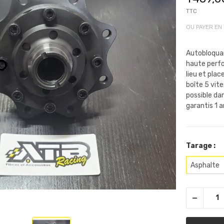
TTC
OU PAYER EN
Autobloquan
haute per
lieu et plac
boîte 5 vit
possible da
garantis 1 a
Tarage :
Asphalte