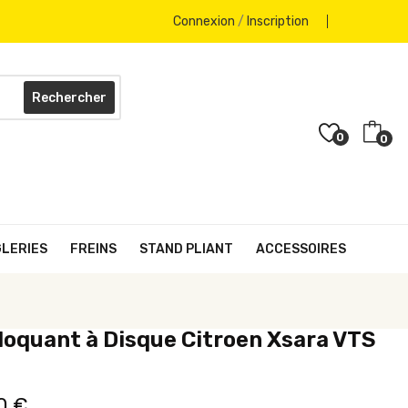
Connexion
/
Inscription
Rechercher
0
0
GLERIES
FREINS
STAND PLIANT
ACCESSOIRES
oquant à Disque Citroen Xsara VTS
0 €