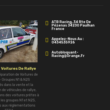
ATB Racing, 34 Rte De
Pézenas 34230 Paulhan
France
Appelez-Nous Au :
0434535926
Autobloquant-
Racing@orange.fr
 Voitures De Rallye
éparation de Voitures de
 – Groupes N1 & N2S
és dans la vente et la
 de véhicules de rallye,
ns des voitures prêtes à
r les groupes N1 et N2S,
 aux réglementations