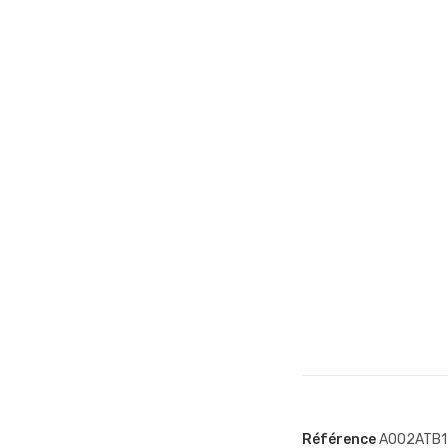
Référence
A002ATB1