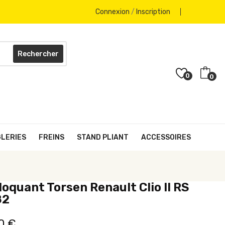
Connexion
/
Inscription
Rechercher
0
0
GLERIES
FREINS
STAND PLIANT
ACCESSOIRES
oquant Torsen Renault Clio II RS
82
0 €