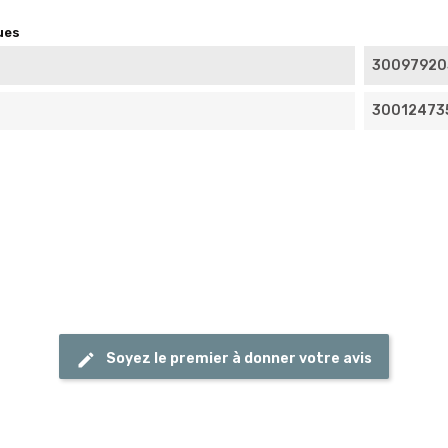
ues
30097920
30012473
Soyez le premier à donner votre avis