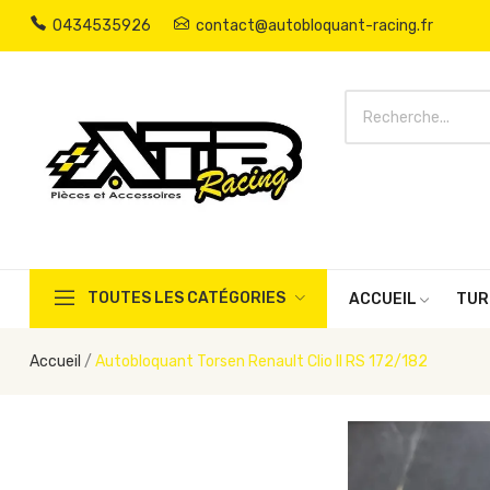
0434535926
contact@autobloquant-racing.fr
TOUTES LES CATÉGORIES
ACCUEIL
TUR
Accueil
Autobloquant Torsen Renault Clio II RS 172/182