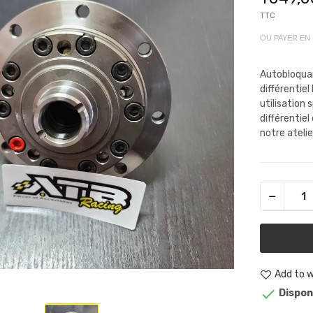
TTC
OU PAYER EN
Autobloquan
différentie
utilisation 
différentiel
notre ateli
Add to w

Dispon