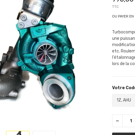
TTC
OU PAYER EN
Turbocompr
une puissan
modificati
etc. Roulem
l'étalonnage
lors de la 
Votre Code