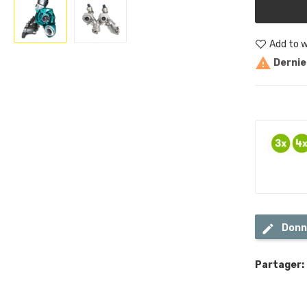
Add to w

Dernier
Donn
Partager: