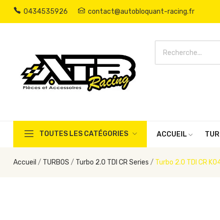
0434535926
contact@autobloquant-racing.fr
TOUTES LES CATÉGORIES
ACCUEIL
TUR
Accueil
TURBOS
Turbo 2.0 TDI CR Series
Turbo 2.0 TDI CR K