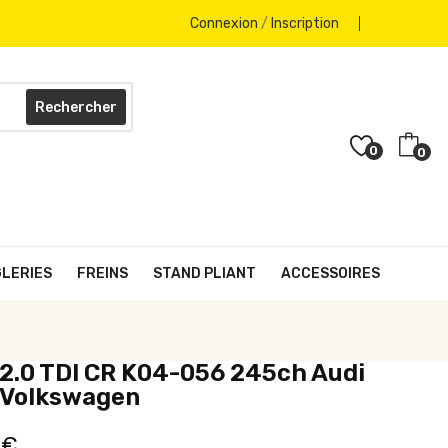
Connexion
/
Inscription
Rechercher
0
0
GLERIES
FREINS
STAND PLIANT
ACCESSOIRES
2.0 TDI CR K04-056 245ch Audi
 Volkswagen
 €