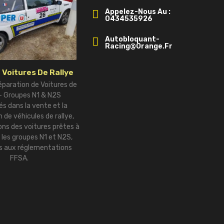
Appelez-Nous Au :
0434535926
Autobloquant-
Racing@orange.fr
 Voitures De Rallye
éparation de Voitures de
 – Groupes N1 & N2S
és dans la vente et la
 de véhicules de rallye,
ns des voitures prêtes à
r les groupes N1 et N2S,
 aux réglementations
FFSA.