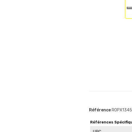
Référence
R0PX134
Références Spécifiq
UPC