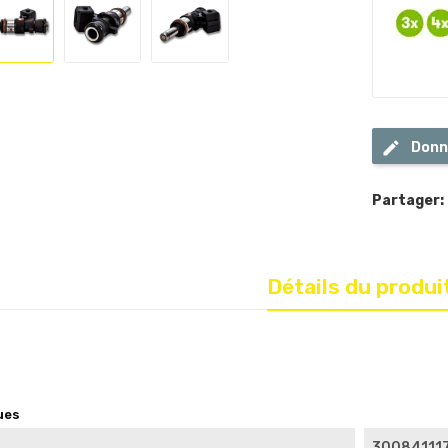
Donn
Partager:
Détails du produi
5
ues
30084111