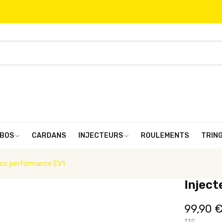
BOS
CARDANS
INJECTEURS
ROULEMENTS
TRIN
0cc performance EV1
Injec
99,90 
TTC