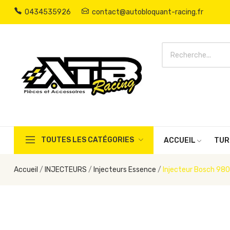
0434535926
contact@autobloquant-racing.fr
TOUTES LES CATÉGORIES
ACCUEIL
TUR
Accueil
INJECTEURS
Injecteurs Essence
Injecteur Bosch 98