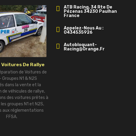
ATB Racing, 34 Rte De
Pézenas 34230 Paulhan
France
Appelez-Nous Au :
0434535926
Autobloquant-
Racing@orange.fr
 Voitures De Rallye
éparation de Voitures de
 – Groupes N1 & N2S
és dans la vente et la
 de véhicules de rallye,
ns des voitures prêtes à
r les groupes N1 et N2S,
 aux réglementations
FFSA.