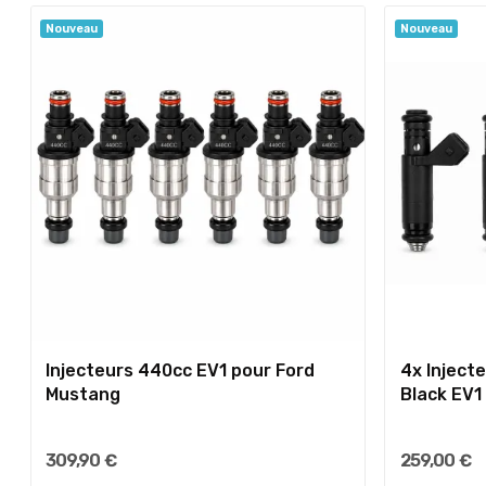
Nouveau
Nouveau
Injecteurs 440cc EV1 pour Ford
4x Inject
Mustang
Black EV1
309,90 €
259,00 €