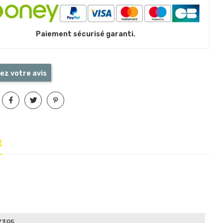
Paiement sécurisé garanti.
ez votre avis
t
7395