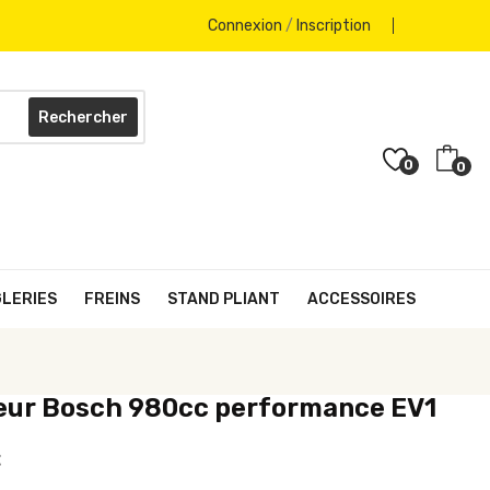
Connexion
/
Inscription
Rechercher
0
0
GLERIES
FREINS
STAND PLIANT
ACCESSOIRES
teur Bosch 980cc performance EV1
€