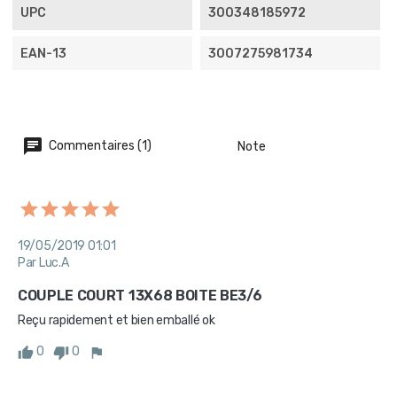
UPC
300348185972
EAN-13
3007275981734
Commentaires (1)
Note
19/05/2019 01:01
Par Luc.A
COUPLE COURT 13X68 BOITE BE3/6
Reçu rapidement et bien emballé ok
0
0