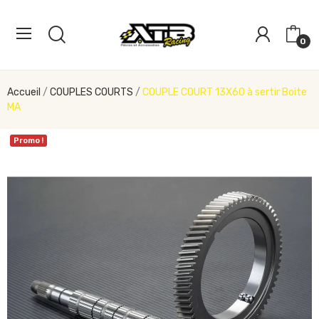
0
Accueil
COUPLES COURTS
COUPLE COURT 13X60 à sertir Boite
MA
Promo !