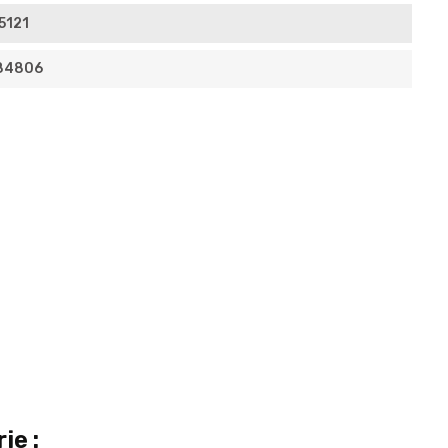
5121
84806
ie :