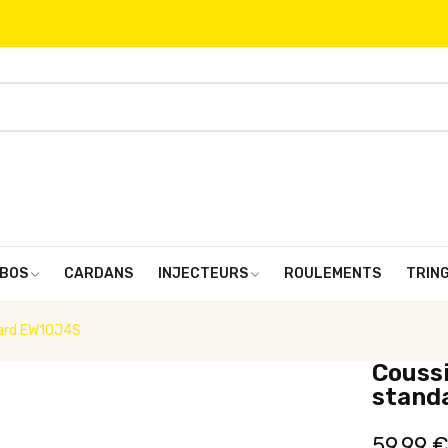
BOS
CARDANS
INJECTEURS
ROULEMENTS
TRIN
dard EW10J4S
Coussi
stand
59,99 