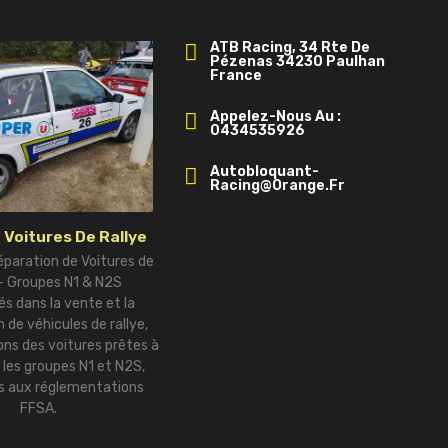
ATB Racing, 34 Rte De
Pézenas 34230 Paulhan
France
Appelez-Nous Au :
0434535926
Autobloquant-
Racing@orange.fr
 Voitures De Rallye
éparation de Voitures de
 – Groupes N1 & N2S
és dans la vente et la
 de véhicules de rallye,
ns des voitures prêtes à
r les groupes N1 et N2S,
 aux réglementations
FFSA.