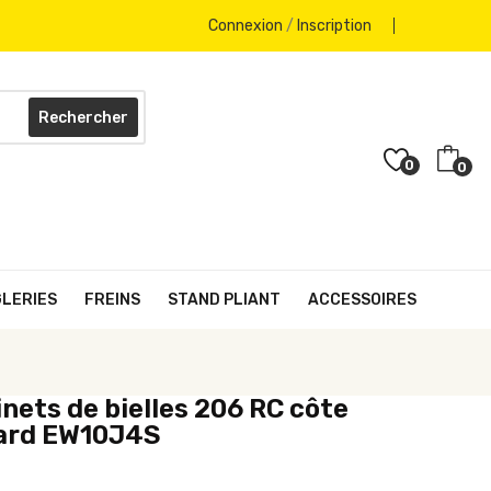
Connexion
/
Inscription
Rechercher
0
0
GLERIES
FREINS
STAND PLIANT
ACCESSOIRES
nets de bielles 206 RC côte
ard EW10J4S
€