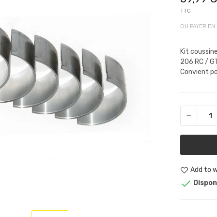
TTC
OU PAYER EN
Kit coussin
206 RC / GT
Convient po
Add to w

Dispon