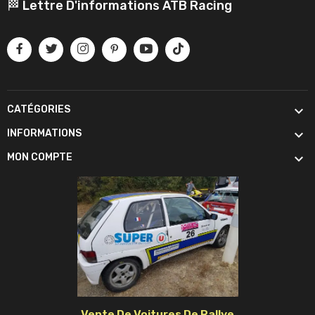
🏁 Lettre D'informations ATB Racing

CATÉGORIES

INFORMATIONS

MON COMPTE
Vente De Voitures De Rallye