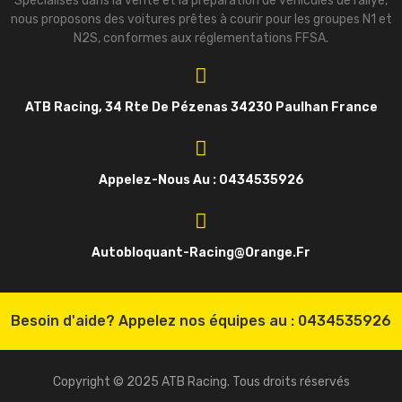
Spécialisés dans la vente et la préparation de véhicules de rallye,
nous proposons des voitures prêtes à courir pour les groupes N1 et
N2S, conformes aux réglementations FFSA.
ATB Racing, 34 Rte De Pézenas 34230 Paulhan France
Appelez-Nous Au : 0434535926
Autobloquant-Racing@orange.fr
Besoin d'aide? Appelez nos équipes au :
0434535926
Copyright © 2025 ATB Racing. Tous droits réservés