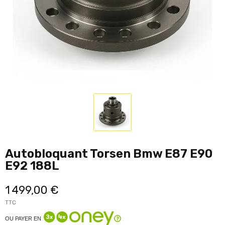
Autobloquant Torsen Bmw E87 E90
E92 188L
1 499,00 €
TTC
OU PAYER EN