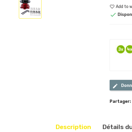
Add to w

Dispon
Donn
Partager:
Description
Détails d