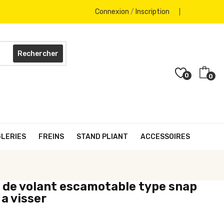
Connexion
/
Inscription
Rechercher
0
0
GLERIES
FREINS
STAND PLIANT
ACCESSOIRES
de volant escamotable type snap
 a visser