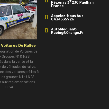
Pézenas 34230 Paulhan
France
Appelez-Nous Au :
0434535926
Autobloquant-
Racing@orange.fr
 Voitures De Rallye
éparation de Voitures de
 – Groupes N1 & N2S
és dans la vente et la
 de véhicules de rallye,
ns des voitures prêtes à
r les groupes N1 et N2S,
 aux réglementations
FFSA.