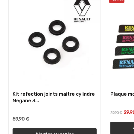
Kit refection joints maitre cylindre
Plaque mo
Megane 3...
29,9
39,90 €
59,90 €