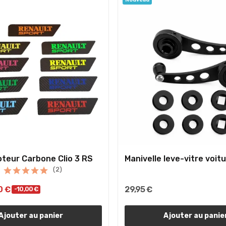
teur Carbone Clio 3 RS
Manivelle leve-vitre voit
(2)
0 €
29,95 €
-10,00 €
Ajouter au panier
Ajouter au panie