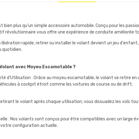
bien plus qu'un simple accessoire automobile. Conçu pour les passion
tif révolutionnaire vous offre une expérience de conduite améliorée t
ibération rapide, retirer ou installer le volant devient un jeu d'enfant
u quotidien.
 Volant avec Moyeu Escamotable ?
ité d’Utilisation : Grâce au moyeu escamotable, le volant se retire en u
icules à cockpit étroit comme les voitures de course ou de drift.
retirant le volant après chaque utilisation, vous dissuadez les vols tou
selle : Nos volants sont conçus pour être compatibles avec un large é
 votre configuration actuelle.