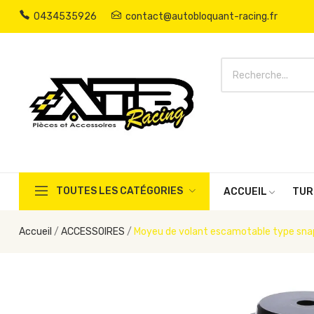
0434535926
contact@autobloquant-racing.fr
TOUTES LES CATÉGORIES
ACCUEIL
TUR
Accueil
ACCESSOIRES
Moyeu de volant escamotable type snap 