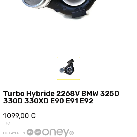
Turbo Hybride 2268V BMW 325D
330D 330XD E90 E91 E92
1 099,00 €
TTC
OU PAYER EN