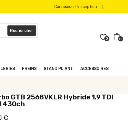
Connexion
/
Inscription
Rechercher
0
0
GLERIES
FREINS
STAND PLIANT
ACCESSOIRES
rbo GTB 2568VKLR Hybride 1.9 TDI
I 430ch
0 €