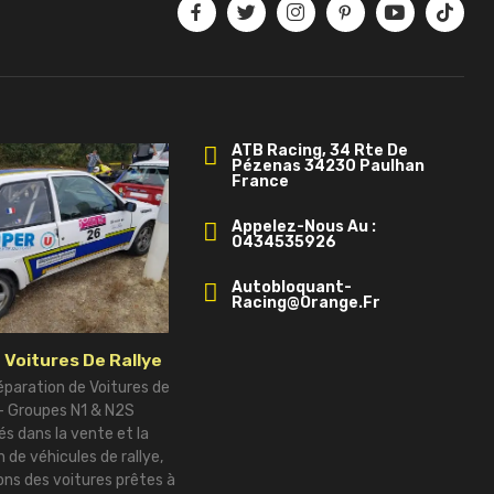
ATB Racing, 34 Rte De
Pézenas 34230 Paulhan
France
Appelez-Nous Au :
0434535926
Autobloquant-
Racing@orange.fr
 Voitures De Rallye
éparation de Voitures de
 – Groupes N1 & N2S
és dans la vente et la
 de véhicules de rallye,
ns des voitures prêtes à