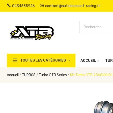
0434535926
contact@autobloquant-racing.fr
TOUTES LES CATÉGORIES
ACCUEIL
TUR
Accueil
TURBOS
Turbo GTB Series
Kit Turbo GTB 2568VKLR Hy