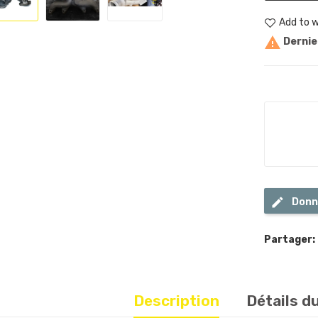
Add to w

Dernier
Donn
Partager:
Description
Détails d