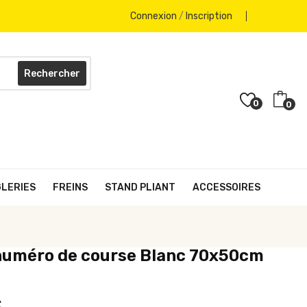
Connexion
/
Inscription
Rechercher
0
0
GLERIES
FREINS
STAND PLIANT
ACCESSOIRES
numéro de course Blanc 70x50cm
€