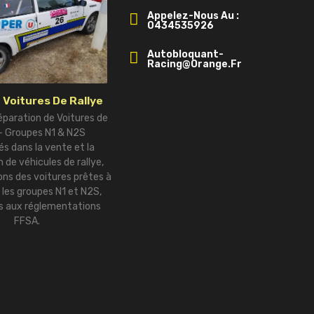
Appelez-Nous Au :
0434535926
Autobloquant-
Racing@orange.fr
 Voitures De Rallye
éparation de Voitures de
 – Groupes N1 & N2S
és dans la vente et la
 de véhicules de rallye,
ns des voitures prêtes à
r les groupes N1 et N2S,
 aux réglementations
FFSA.