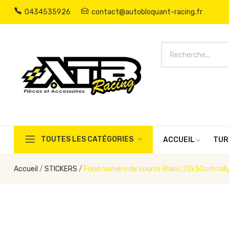
0434535926
contact@autobloquant-racing.fr
TOUTES LES CATÉGORIES
ACCUEIL
TUR
Accueil
STICKERS
Fond numéro de course Blanc 70x50cm rall