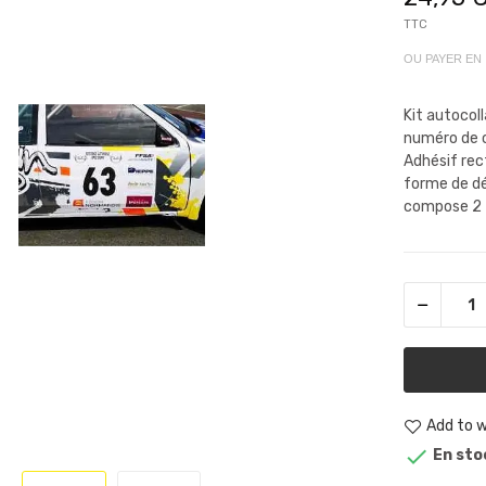
TTC
OU PAYER EN
Kit autocol
numéro de c
Adhésif rect
forme de dé
compose 2 f
Add to w

En sto