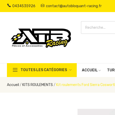
0434535926
contact@autobloquant-racing.fr
TOUTES LES CATÉGORIES
ACCUEIL
TUR
Accueil
KITS ROULEMENTS
Kit roulements Ford Sierra Coswor