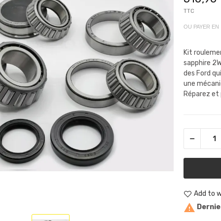
TTC
OU PAYER EN
Kit rouleme
sapphire 2W
des Ford qu
une mécaniq
Réparez et 
Add to w

Dernier