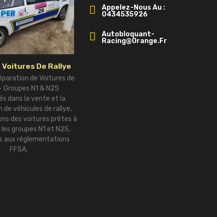
Appelez-Nous Au :
0434535926
Autobloquant-
Racing@orange.fr
 Voitures De Rallye
éparation de Voitures de
 – Groupes N1 & N2S
és dans la vente et la
 de véhicules de rallye,
ns des voitures prêtes à
r les groupes N1 et N2S,
 aux réglementations
FFSA.