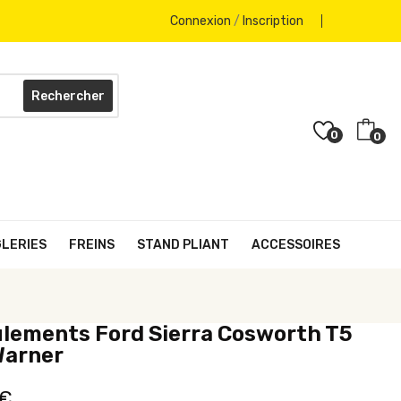
Connexion
/
Inscription
Rechercher
0
0
GLERIES
FREINS
STAND PLIANT
ACCESSOIRES
ulements Ford Sierra Cosworth T5
Warner
 €