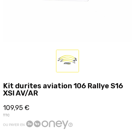
Kit durites aviation 106 Rallye S16
XSI AV/AR
109,95 €
TTC
OU PAYER EN