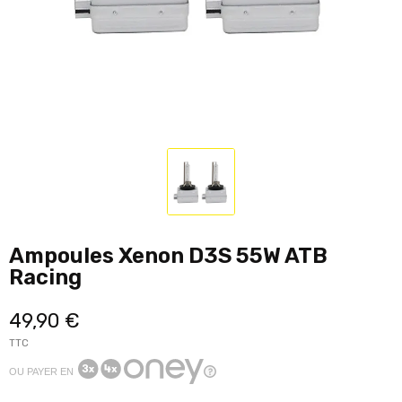
Ampoules Xenon D3S 55W ATB
Racing
49,90 €
TTC
OU PAYER EN